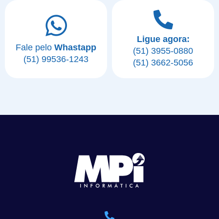
Ligue agora:
Fale pelo
Whastapp
(51) 3955-0880
(51) 99536-1243
(51) 3662-5056